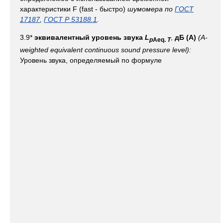
характеристики F (fast - быстро)
шумомера по
ГОСТ
17187
,
ГОСТ Р 53188.1
.
3.9*
эквивалентный уровень звука
L
,
дБ (A)
(A-
p
Aeq
.
T
weighted equivalent continuous sound pressure level):
Уровень звука, определяемый по формуле