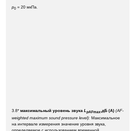
р
= 20 мкПа.
0
3.8*
максимальный уровень звука
L
,дБ (A)
(AF-
p
AFmax
weighted maximum sound pressure level):
Максимальное
на интервале измерения значение уровня звука,
определяемое с использованием временной