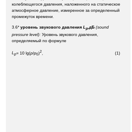
колеблющегося давления, наложенного на статическое
атмосферное давление, измеренное за определенный
промежуток времени.
3.6*
уровень звукового давления
L
,дБ
(sound
p
pressure level):
Уровень звукового давления,
определяемый по формуле
2
L
= 10 lg(
p
/
p
)
, (1)
p
0