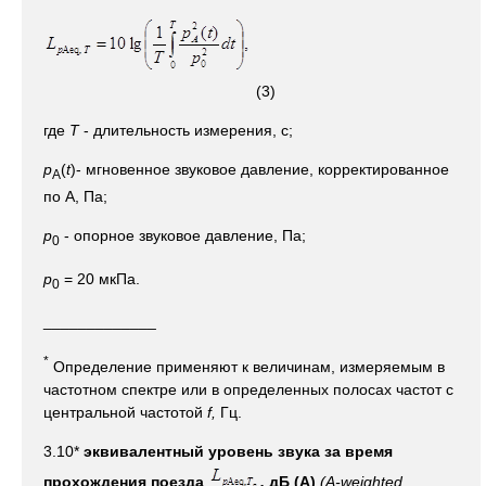
(3)
где
T
- длительность измерения, с;
p
(
t
)- мгновенное звуковое давление, корректированное
A
по А, Па;
р
- опорное звуковое давление, Па;
0
р
= 20 мкПа.
0
_____________
*
Определение применяют к величинам, измеряемым в
частотном спектре или в определенных полосах частот с
центральной частотой
f,
Гц.
3.10*
эквивалентный уровень звука за время
прохождения поезда
,
дБ (А)
(A-weighted